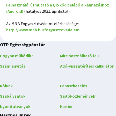
Felhasználói útmutató a QR-kód belépő alkalmazáshoz
(Android)
(hatályos 2021. áprilistól)
Az MNB Fogyasztóvédelmi elérhetősége:
http://www.mnb.hu/fogyasztovedelem
OTP Egészségpénztár
Hogyan működik?
Mire használható fel?
Számlanyitás
Adó-visszatérítési kalkulátor
Rólunk
Panaszkezelés
Szabályzatok
Sajtóközlemények
Nyomtatványok
Karrier
Hasznos linkek