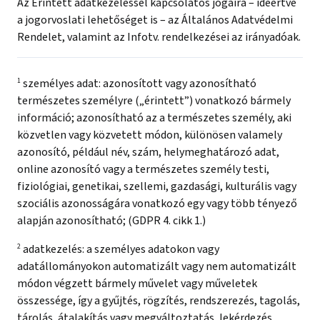
Az Érintett adatkezeléssel kapcsolatos jogaira – ideértve
a jogorvoslati lehetőséget is – az Általános Adatvédelmi
Rendelet, valamint az Infotv. rendelkezései az irányadóak.
1
személyes adat: azonosított vagy azonosítható
természetes személyre („érintett”) vonatkozó bármely
információ; azonosítható az a természetes személy, aki
közvetlen vagy közvetett módon, különösen valamely
azonosító, például név, szám, helymeghatározó adat,
online azonosító vagy a természetes személy testi,
fiziológiai, genetikai, szellemi, gazdasági, kulturális vagy
szociális azonosságára vonatkozó egy vagy több tényező
alapján azonosítható; (GDPR 4. cikk 1.)
2
adatkezelés: a személyes adatokon vagy
adatállományokon automatizált vagy nem automatizált
módon végzett bármely művelet vagy műveletek
összessége, így a gyűjtés, rögzítés, rendszerezés, tagolás,
tárolás, átalakítás vagy megváltoztatás, lekérdezés,