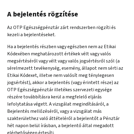
A bejelentés rögzítése
Az OTP Egészségpénztár zárt rendszerben rögzíti és
kezeli a bejelentéseket.
Ha a bejelentés részben vagy egészben nem az Etikai
Kódexében meghatározott értékek vélt vagy valós
megsértéséről vagy vélt vagy valós jogsértésről szól (a
sérelmezett tevékenység, esemény, állapot nem sérti az
Etikai Kódexet, illetve nem valósít meg ténylegesen
jogsértést), akkor a bejelentés (vagy érintett része) az
OTP Egészségpénztár illetékes szervezeti egysége
részére továbbításra kerül a megfelelő eljárás
lefolytatása végett. A vizsgálat megindításáról, a
Bejelentés mellőzéséről, vagy a vizsgálat más
szakterülethez való áttételéről a bejelentőt a Pénztár
hét napon belül írásban, a bejelentő által megadott
elérhetőségen értesíti.