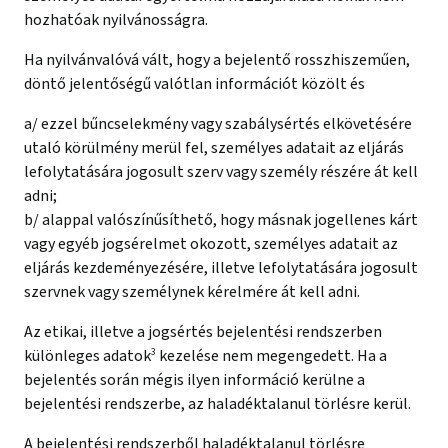
hozhatóak nyilvánosságra.
Ha nyilvánvalóvá vált, hogy a bejelentő rosszhiszeműen,
döntő jelentőségű valótlan információt közölt és
a/ ezzel bűncselekmény vagy szabálysértés elkövetésére
utaló körülmény merül fel, személyes adatait az eljárás
lefolytatására jogosult szerv vagy személy részére át kell
adni;
b/ alappal valószínűsíthető, hogy másnak jogellenes kárt
vagy egyéb jogsérelmet okozott, személyes adatait az
eljárás kezdeményezésére, illetve lefolytatására jogosult
szervnek vagy személynek kérelmére át kell adni.
Az etikai, illetve a jogsértés bejelentési rendszerben
különleges adatok
3
kezelése nem megengedett. Ha a
bejelentés során mégis ilyen információ kerülne a
bejelentési rendszerbe, az haladéktalanul törlésre kerül.
A bejelentési rendszerből haladéktalanul törlésre