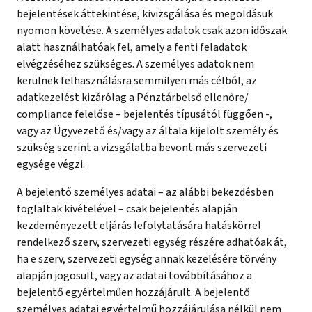
bejelentések áttekintése, kivizsgálása és megoldásuk
nyomon követése. A személyes adatok csak azon időszak
alatt használhatóak fel, amely a fenti feladatok
elvégzéséhez szükséges. A személyes adatok nem
kerülnek felhasználásra semmilyen más célból, az
adatkezelést kizárólag a Pénztárbelső ellenőre/
compliance felelőse – bejelentés típusától függően -,
vagy az Ügyvezető és/vagy az általa kijelölt személy és
szükség szerint a vizsgálatba bevont más szervezeti
egysége végzi.
A bejelentő személyes adatai – az alábbi bekezdésben
foglaltak kivételével – csak bejelentés alapján
kezdeményezett eljárás lefolytatására hatáskörrel
rendelkező szerv, szervezeti egység részére adhatóak át,
ha e szerv, szervezeti egység annak kezelésére törvény
alapján jogosult, vagy az adatai továbbításához a
bejelentő egyértelműen hozzájárult. A bejelentő
személyes adatai egyértelmű hozzájárulása nélkül nem