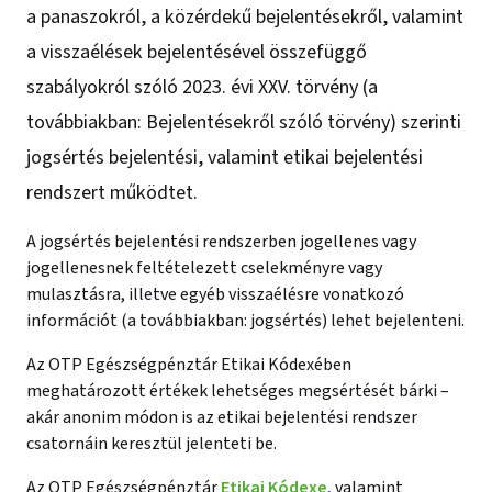
a panaszokról, a közérdekű bejelentésekről, valamint
a visszaélések bejelentésével összefüggő
szabályokról szóló 2023. évi XXV. törvény (a
továbbiakban: Bejelentésekről szóló törvény) szerinti
jogsértés bejelentési, valamint etikai bejelentési
rendszert működtet.
A jogsértés bejelentési rendszerben jogellenes vagy
jogellenesnek feltételezett cselekményre vagy
mulasztásra, illetve egyéb visszaélésre vonatkozó
információt (a továbbiakban: jogsértés) lehet bejelenteni.
Az OTP Egészségpénztár Etikai Kódexében
meghatározott értékek lehetséges megsértését bárki –
akár anonim módon is az etikai bejelentési rendszer
csatornáin keresztül jelenteti be.
Az OTP Egészségpénztár
Etikai Kódexe
, valamint