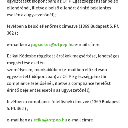
egyeztetett időpontban) az OTP Egészségpénztár belső
ellenőrénél, illetve a belső ellenőrt érintő bejelentés
esetén az ügyvezetőnél);
levélben a belső ellenőrnek címezve (1369 Budapest 5. Pf.
362.) ;
e-mailben a
jogsertes@otpep.hu
e-mail címre.
Etikai Kódexbe rögzített értékek megsértése, lehetséges
megsértése esetén:
személyesen, munkaidőben (e-mailben előzetesen
egyeztetett időpontban) az OTP Egészségpénztár
compliance felelősénél, illetve a compliance felelőst
érintő bejelentés esetén az ügyvezetőnél);
levélben a compliance felelősnek címezve (1369 Budapest
5. Pf. 362.) ;
e-mailben az
etika@otpep.hu
e-mail címre.