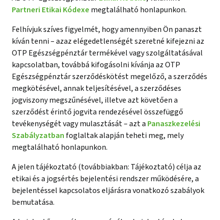
Partneri Etikai Kódexe
megtalálható honlapunkon.
Felhívjuk szíves figyelmét, hogy amennyiben Ön panaszt
kíván tenni – azaz elégedetlenségét szeretné kifejezni az
OTP Egészségpénztár termékével vagy szolgáltatásával
kapcsolatban, továbbá kifogásolni kívánja az OTP
Egészségpénztár szerződéskötést megelőző, a szerződés
megkötésével, annak teljesítésével, a szerződéses
jogviszony megszűnésével, illetve azt követően a
szerződést érintő jogvita rendezésével összefüggő
tevékenységét vagy mulasztását – azt a
Panaszkezelési
Szabályzatban
foglaltak alapján teheti meg, mely
megtalálható honlapunkon.
A jelen tájékoztató (továbbiakban: Tájékoztató) célja az
etikai és a jogsértés bejelentési rendszer működésére, a
bejelentéssel kapcsolatos eljárásra vonatkozó szabályok
bemutatása.