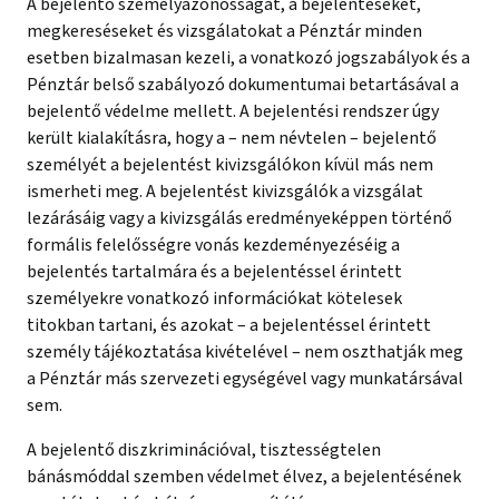
A bejelentő személyazonosságát, a bejelentéseket,
megkereséseket és vizsgálatokat a Pénztár minden
esetben bizalmasan kezeli, a vonatkozó jogszabályok és a
Pénztár belső szabályozó dokumentumai betartásával a
bejelentő védelme mellett. A bejelentési rendszer úgy
került kialakításra, hogy a – nem névtelen – bejelentő
személyét a bejelentést kivizsgálókon kívül más nem
ismerheti meg. A bejelentést kivizsgálók a vizsgálat
lezárásáig vagy a kivizsgálás eredményeképpen történő
formális felelősségre vonás kezdeményezéséig a
bejelentés tartalmára és a bejelentéssel érintett
személyekre vonatkozó információkat kötelesek
titokban tartani, és azokat – a bejelentéssel érintett
személy tájékoztatása kivételével – nem oszthatják meg
a Pénztár más szervezeti egységével vagy munkatársával
sem.
A bejelentő diszkriminációval, tisztességtelen
bánásmóddal szemben védelmet élvez, a bejelentésének