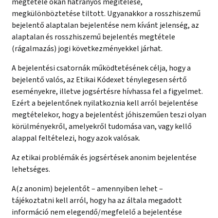
megtétele okán hátrányos megítélése,
megkülönböztetése tiltott. Ugyanakkor a rosszhiszemű
bejelentő alaptalan bejelentése nem kívánt jelenség, az
alaptalan és rosszhiszemű bejelentés megtétele
(rágalmazás) jogi következményekkel járhat.
A bejelentési csatornák működtetésének célja, hogy a
bejelentő valós, az Etikai Kódexet ténylegesen sértő
eseményekre, illetve jogsértésre hívhassa fel a figyelmet.
Ezért a bejelentőnek nyilatkoznia kell arról bejelentése
megtételekor, hogy a bejelentést jóhiszeműen teszi olyan
körülményekről, amelyekről tudomása van, vagy kellő
alappal feltételezi, hogy azok valósak.
Az etikai problémák és jogsértések anonim bejelentése
lehetséges.
A(z anonim) bejelentőt – amennyiben lehet –
tájékoztatni kell arról, hogy ha az általa megadott
információ nem elegendő/megfelelő a bejelentése