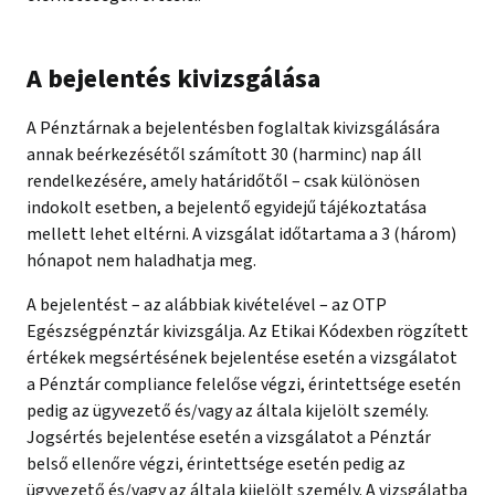
A bejelentés kivizsgálása
A Pénztárnak a bejelentésben foglaltak kivizsgálására
annak beérkezésétől számított 30 (harminc) nap áll
rendelkezésére, amely határidőtől – csak különösen
indokolt esetben, a bejelentő egyidejű tájékoztatása
mellett lehet eltérni. A vizsgálat időtartama a 3 (három)
hónapot nem haladhatja meg.
A bejelentést – az alábbiak kivételével – az OTP
Egészségpénztár kivizsgálja. Az Etikai Kódexben rögzített
értékek megsértésének bejelentése esetén a vizsgálatot
a Pénztár compliance felelőse végzi, érintettsége esetén
pedig az ügyvezető és/vagy az általa kijelölt személy.
Jogsértés bejelentése esetén a vizsgálatot a Pénztár
belső ellenőre végzi, érintettsége esetén pedig az
ügyvezető és/vagy az általa kijelölt személy. A vizsgálatba