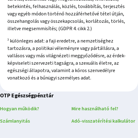
betekintés, felhasználás, közlés, továbbítás, terjesztés
vagy egyéb módon történő hozzáférhetővé tétel útján,
összehangolás vagy összekapcsolás, korlátozás, törlés,
illetve megsemmisítés; (GDPR 4. cikk 2.)
3
különleges adat: a faji eredetre, a nemzetiséghez
tartozásra, a politikai véleményre vagy pártállásra, a
vallásos vagy más világnézeti meggyőződésre, az érdek-
képviseleti szervezeti tagságra, a szexuális életre, az
egészségi állapotra, valamint a kóros szenvedélyre
vonatkozó és a bűnügyi személyes adat.
OTP Egészségpénztár
Hogyan működik?
Mire használható fel?
Számlanyitás
Adó-visszatérítési kalkulátor