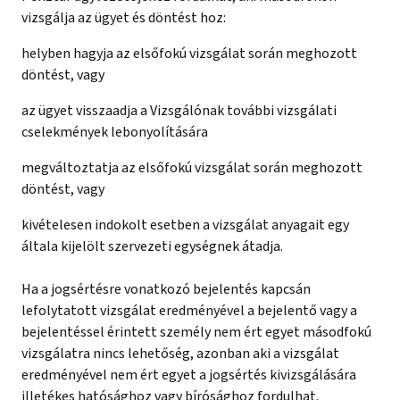
vizsgálja az ügyet és döntést hoz:
helyben hagyja az elsőfokú vizsgálat során meghozott
döntést, vagy
az ügyet visszaadja a Vizsgálónak további vizsgálati
cselekmények lebonyolítására
megváltoztatja az elsőfokú vizsgálat során meghozott
döntést, vagy
kivételesen indokolt esetben a vizsgálat anyagait egy
általa kijelölt szervezeti egységnek átadja.
Ha a jogsértésre vonatkozó bejelentés kapcsán
lefolytatott vizsgálat eredményével a bejelentő vagy a
bejelentéssel érintett személy nem ért egyet másodfokú
vizsgálatra nincs lehetőség, azonban aki a vizsgálat
eredményével nem ért egyet a jogsértés kivizsgálására
illetékes hatósághoz vagy bírósághoz fordulhat.