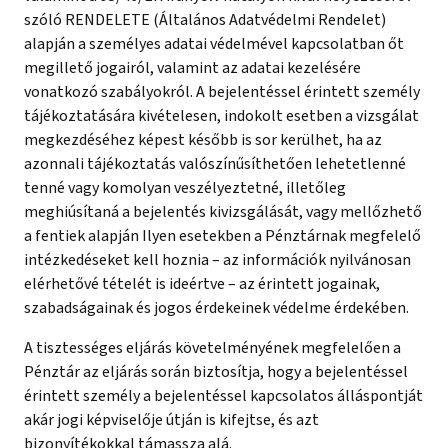
szóló RENDELETE (Általános Adatvédelmi Rendelet)
alapján a személyes adatai védelmével kapcsolatban őt
megillető jogairól, valamint az adatai kezelésére
vonatkozó szabályokról. A bejelentéssel érintett személy
tájékoztatására kivételesen, indokolt esetben a vizsgálat
megkezdéséhez képest később is sor kerülhet, ha az
azonnali tájékoztatás valószínűsíthetően lehetetlenné
tenné vagy komolyan veszélyeztetné, illetőleg
meghiúsítaná a bejelentés kivizsgálását, vagy mellőzhető
a fentiek alapján Ilyen esetekben a Pénztárnak megfelelő
intézkedéseket kell hoznia – az információk nyilvánosan
elérhetővé tételét is ideértve – az érintett jogainak,
szabadságainak és jogos érdekeinek védelme érdekében.
A tisztességes eljárás követelményének megfelelően a
Pénztár az eljárás során biztosítja, hogy a bejelentéssel
érintett személy a bejelentéssel kapcsolatos álláspontját
akár jogi képviselője útján is kifejtse, és azt
bizonyítékokkal támassza alá.