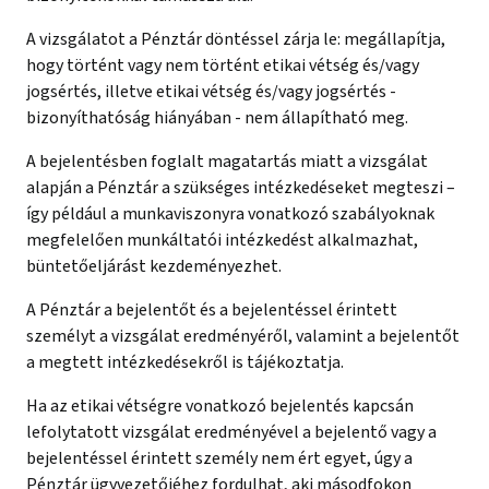
A vizsgálatot a Pénztár döntéssel zárja le: megállapítja,
hogy történt vagy nem történt etikai vétség és/vagy
jogsértés, illetve etikai vétség és/vagy jogsértés -
bizonyíthatóság hiányában - nem állapítható meg.
A bejelentésben foglalt magatartás miatt a vizsgálat
alapján a Pénztár a szükséges intézkedéseket megteszi –
így például a munkaviszonyra vonatkozó szabályoknak
megfelelően munkáltatói intézkedést alkalmazhat,
büntetőeljárást kezdeményezhet.
A Pénztár a bejelentőt és a bejelentéssel érintett
személyt a vizsgálat eredményéről, valamint a bejelentőt
a megtett intézkedésekről is tájékoztatja.
Ha az etikai vétségre vonatkozó bejelentés kapcsán
lefolytatott vizsgálat eredményével a bejelentő vagy a
bejelentéssel érintett személy nem ért egyet, úgy a
Pénztár ügyvezetőjéhez fordulhat, aki másodfokon