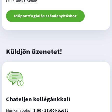
OTP Bank fiókban.
Időpontfoglalás számlanyitáshoz
Küldjön üzenetet!
Chateljen kollégánkkal!
Munkanapokon
8:00 - 18:00 között