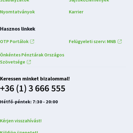
Szabályzatok
Sajtóközlemények
Nyomtatványok
Karrier
Hasznos linkek
OTP Portálok
Felügyeleti szerv: MNB
Önkéntes Pénztárak Országos
Szövetsége
Keressen minket bizalommal!
+36 (1) 3 666 555
Hétfő-péntek: 7:30 - 20:00
Kérjen visszahívást!
Küldjön üzenetet!