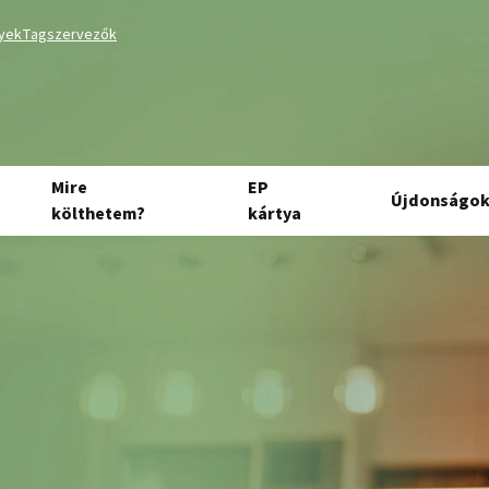
lyek
Tagszervezők
Mire
EP
Újdonságo
költhetem?
kártya