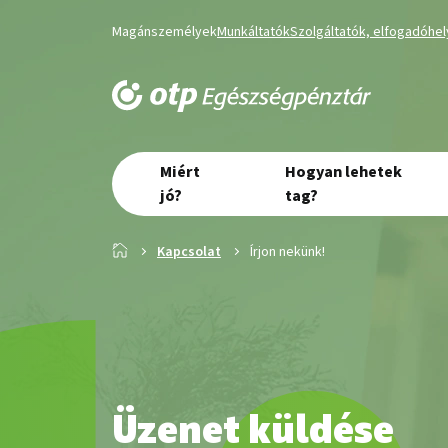
Magánszemélyek
Munkáltatók
Szolgáltatók, elfogadóhe
Miért
Hogyan lehetek
jó?
tag?
Kapcsolat
Írjon nekünk!
Üzenet küldése