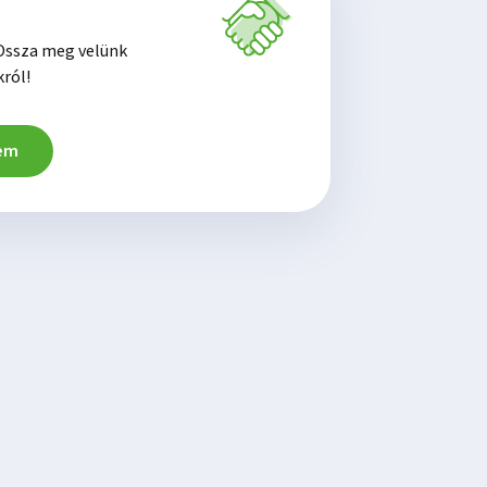
 Ossza meg velünk
ról!
em