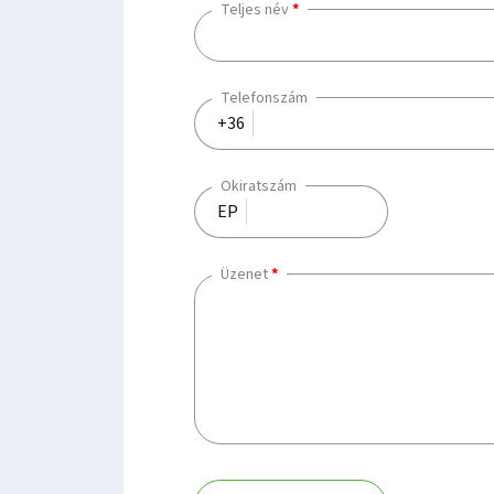
Teljes név
Telefonszám
+36
Okiratszám
EP
Üzenet