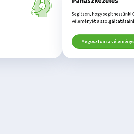
Panaszkezelés
Segítsen, hogy segíthessünk!
véleményét a szolgáltatásaink
Megosztom a vélemény