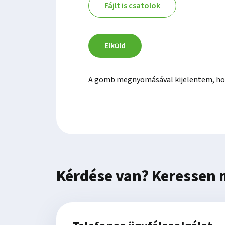
Fájlt is csatolok
Elküld
A gomb megnyomásával kijelentem, ho
Kérdése van? Keressen 