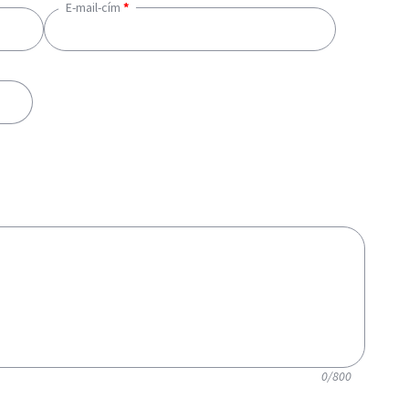
E-mail-cím
0
/800