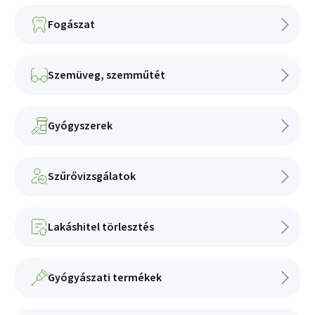
Fogászat
Szemüveg, szemműtét
Gyógyszerek
Szűrővizsgálatok
Lakáshitel törlesztés
Gyógyászati termékek