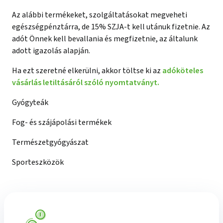
Az alábbi termékeket, szolgáltatásokat megveheti
egészségpénztárra, de 15% SZJA-t kell utánuk fizetnie. Az
adót Önnek kell bevallania és megfizetnie, az általunk
adott igazolás alapján.
Ha ezt szeretné elkerülni, akkor töltse ki az
adóköteles
vásárlás letiltásáról szóló nyomtatványt.
Gyógyteák
Fog- és szájápolási termékek
Természetgyógyászat
Sporteszközök