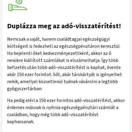
Duplázza meg az adó-visszatérítést!
Nemcsak a saját, hanem családtagjai egészségügyi
költségeit is fedezheti az egészségpénztáron keresztül.
Ha bejelenti őket kedvezményezettként, akkor az ő
nevükre kiállított számlákat is elszámolhatja. Így több
befizetés után több adó-visszatérítést is kaphat, évente
akár 150 ezer forintot. Sőt, akár társkártyát is igényelhet
nekik, amellyel közvetlenül tudnak vásárolni a legtöbb
gyógyszertárban.
Ha pedig eléri a 150 ezer forintos adó-visszatérítést, akkor
érdemes másnak is nyitnia egészségpénztári számlát a
családban, hogy még több adó-visszatérítést
kaphassanak.