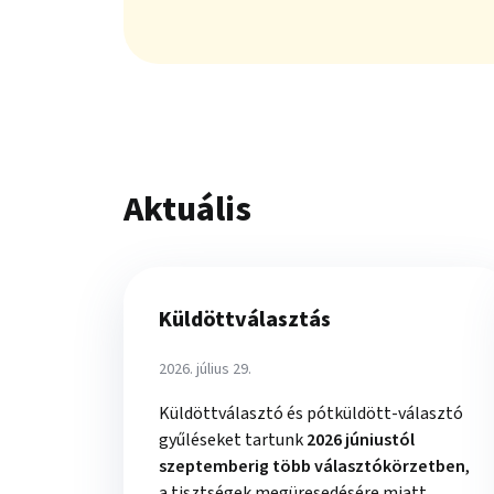
Aktuális
Küldöttválasztás
2026. július 29.
Küldöttválasztó és pótküldött-választó
gyűléseket tartunk
2026 júniustól
szeptemberig több választókörzetben
,
a tisztségek megüresedésére miatt.