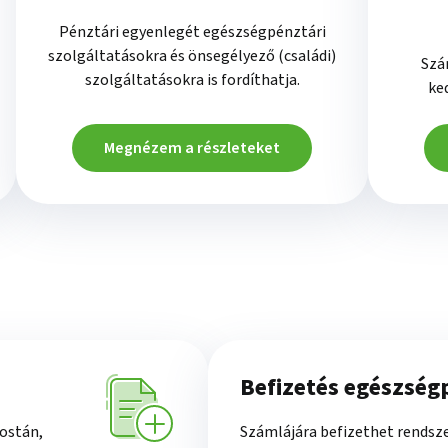
Pénztári egyenlegét egészségpénztári
szolgáltatásokra és önsegélyező (családi)
Szá
szolgáltatásokra is fordíthatja.
ke
Megnézem a részleteket
Befizetés egészség
ostán,
Számlájára befizethet rendsze