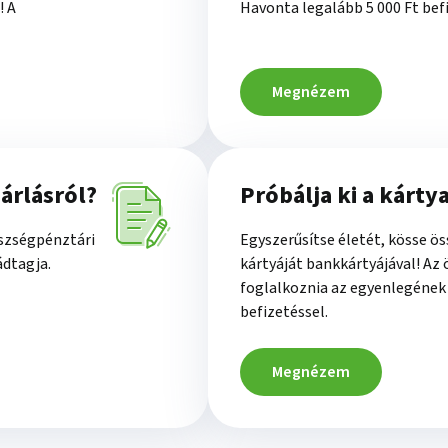
! A
Havonta legalább 5 000 Ft befi
Megnézem
árlásról?
Próbálja ki a kárty
észségpénztári
Egyszerűsítse életét, kösse ö
ádtagja.
kártyáját bankkártyájával! Az
foglalkoznia az egyenlegének 
befizetéssel.
Megnézem