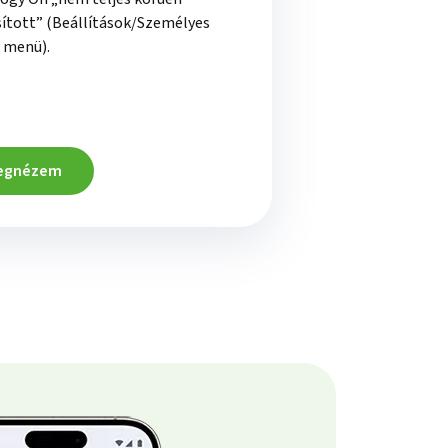
ított” (Beállítások/Személyes
 menü).
egnézem