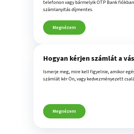
telefonon vagy bármelyik OTP Bank fiókban
számlanyitás díjmentes.
Megnézem
Hogyan kérjen számlát a vás
Ismerje meg, mire kell figyelnie, amikor eg
számlát kér Ön, vagy kedvezményezett csal
Megnézem