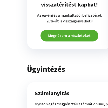
visszatérítést kaphat!
Az egyéni és a munkáltatói befizetések
20%-át is visszaigényelheti!
Megnézem a részleteket
Ügyintézés
Számlanyitás
Nyisson egészségpénztári számlát online, p