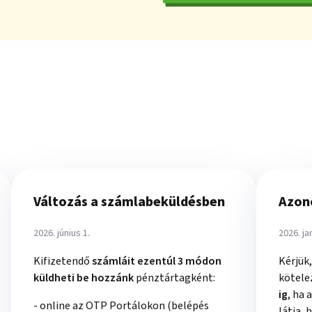
Változás a számlabeküldésben
Azon
2026. június 1.
2026. ja
Kifizetendő
számláit ezentúl 3 módon
Kérjük
küldheti be hozzánk
pénztártagként:
kötele
ig
, ha
- online az OTP Portálokon (belépés
látja,