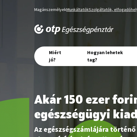
Magánszemélyek
Munkáltatók
Szolgáltatók, elfogadóhe
Miért
Hogyan lehetek
jó?
tag?
Akár 150 ezer for
egészségügyi kia
Az egészségszámlájára történő