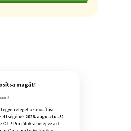
osítsa magát!
nuár 5.
, tegyen eleget azonosítási
zettségének
2026. augusztus 31-
 az OTP Portálokra belépve azt
 hogy Ön „nem teljes körűen