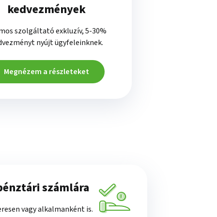
kedvezmények
mos szolgáltató exkluzív, 5-30%
dvezményt nyújt ügyfeleinknek.
Megnézem a részleteket
pénztári számlára
resen vagy alkalmanként is.