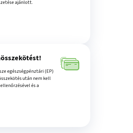
zetése ajánlott.
aösszekötést!
ssze egészségpénztári (EP)
 összekötés után nem kell
ellenőrzésével és a