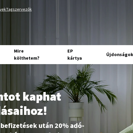
lyek
Tagszervezők
Mire
EP
Újdonságo
költhetem?
kártya
intot kaphat
dásaihoz!
 befizetések után 20% adó-