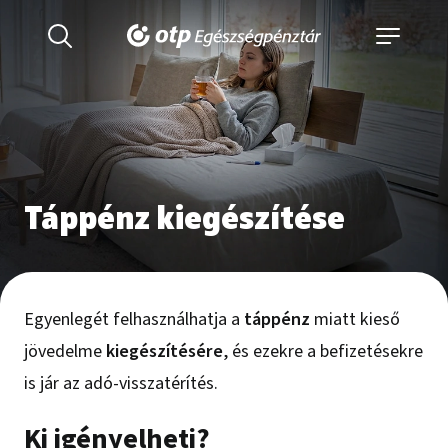
Táppénz kiegészítése
Egyenlegét felhasználhatja a
táppénz
miatt kieső
jövedelme
kiegészítésére
, és ezekre a befizetésekre
is jár az adó-visszatérítés.
Ki igényelheti?