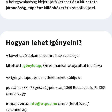
A betegszabadság idejére járó
kereset és a kifizetett
járandóság, táppénz különbözetét
számolhatja el.
Hogyan lehet igényelni?
A következő dokumentumra lesz szüksége:
kitöltött
igénylőlap,
Ön és munkáltatója által is aláírva
Az igénylőlapot és a mellékleteket
küldje el
postán
az OTP Egészségpénztár, 1369 Budapest 5, Pf. 362
címre,
vagy
e-mailben
az
info@otpep.hu
címre (lefotózva /
szkennelve).