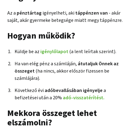
Az a
pénztártag
igényelheti, aki
táppénzen van
- akár
saját, akár gyermeke betegsége miatt megy táppénzre.
Hogyan működik?
Küldje be az
igénylőlapot
(a lent leírtak szerint).
Ha van elég pénz a számláján,
átutaljuk Önnek az
összeget
(ha nincs, akkor először fizessen be
számlájára).
Következő évi
adóbevallásában igényelje
a
befizetései után a 20%
adó-visszatérítést.
Mekkora összeget lehet
elszámolni?