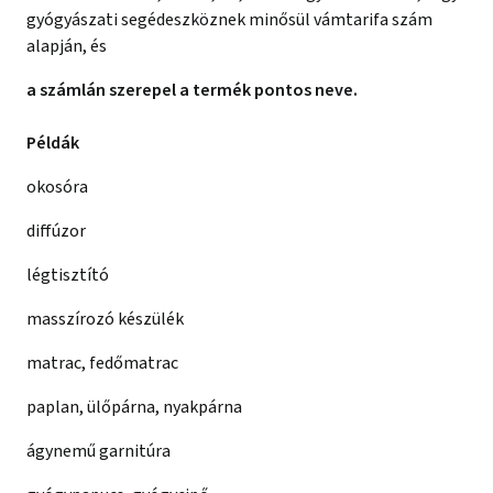
gyógyászati segédeszköznek minősül vámtarifa szám
alapján, és
a számlán szerepel a termék pontos neve.
Példák
okosóra
diffúzor
légtisztító
masszírozó készülék
matrac, fedőmatrac
paplan, ülőpárna, nyakpárna
ágynemű garnitúra