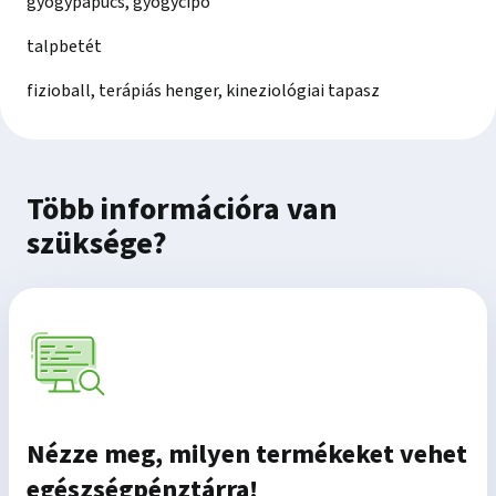
gyógypapucs, gyógycipő
talpbetét
fizioball, terápiás henger, kineziológiai tapasz
Több információra van
szüksége?
Nézze meg, milyen termékeket vehet
egészségpénztárra!