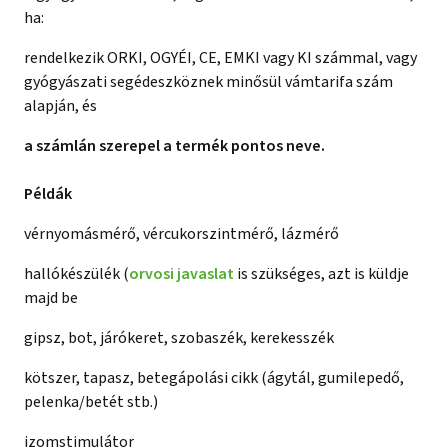
ha:
rendelkezik ORKI, OGYÉI, CE, EMKI vagy KI számmal, vagy
gyógyászati segédeszköznek minősül vámtarifa szám
alapján, és
a számlán szerepel a termék pontos neve.
Példák
vérnyomásmérő, vércukorszintmérő, lázmérő
hallókészülék (
orvosi javaslat
is szükséges, azt is küldje
majd be
gipsz, bot, járókeret, szobaszék, kerekesszék
kötszer, tapasz, betegápolási cikk (ágytál, gumilepedő,
pelenka/betét stb.)
izomstimulátor